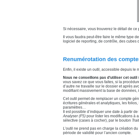
Si nécessaire, vous trouverez le détail de c
Il vous faudra peut-être faire le même type d
logiciel de reporting, de contrôle, des cube
Renumérotation des compt
Enfin, il existe un outil, accessible depuis l
Nous ne conseillons pas d’utiliser cet outil
s
vous savez ce que vous faites, si la procédur
d’autre ne travaille sur le dossier et après av
modifiant massivement la base de données, i
Cet outil permet de remplacer un compte gén
écritures générales et analytiques, les folios, 
paramètres…
Il est possible d’indiquer une date à partir de 
Analyser (F5)
pour lister les modifications à
sélective (cases à cocher), par le bouton
Trai
L’outil ne prend pas en charge la création du
période de validité pour l’ancien compte.