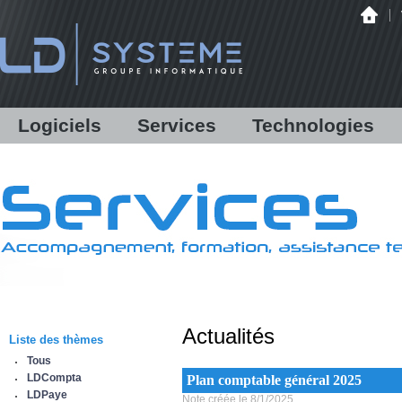
Logiciels
Services
Technologies
LDCompta
Solutions personnalisées
Audit
LDPaye
Formations
Infrastructure
LDNégoce
Support
Matériels
Modules additionnels
Assistance en ligne /
Hébergement
Démonstration
Communications bancaires
Antispam Mailinblack
Lettres d'information
Offre logicielle
Equipe & Partenaires
Actualités
Sauvegarde déportée
Liste des thèmes
IBM Power Systems
Tous
Sécurité informatique
LDCompta
Plan comptable général 2025
Infogérance
LDPaye
Note créée le 8/1/2025