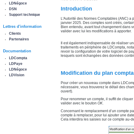
LDNégoce
Introduction
DSN
Support technique
L'Autorité des Normes Comptables (ANC) a pu
janvier 2025. Des comptes sont créés, certai
Lettres d'information
Bien entendu, avant tout changement dans vo
valider avec lui les modifications à apporter.
Clients
Partenaires
Il est également indispensable de réaliser u
traitements en périphérie de LDCompta, notam
Documentation
revoir la configuration de votre logiciel de p
lesquels sont échangées des données contin
LDCompta
LDPaye
LDNégoce
Modification du plan compt
LDVision
Pour créer un nouveau compte dans LDCompt
nécessaire, vous trouverez le détail des ch
ouvert).
Pour renommer un compte, il suffit de cliquer
valider avec le bouton
OK
.
Concernant le remplacement d’un compte par 
compte à remplacer, pour lui ajouter une date
Cela interdira les saisies sur ce compte au-d