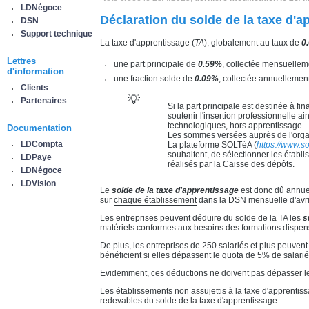
LDNégoce
Déclaration du solde de la taxe d'a
DSN
Support technique
La taxe d'apprentissage (
TA
), globalement au taux de
0
Lettres
une part principale de
0.59%
, collectée mensuellem
d'information
une fraction solde de
0.09%
, collectée annuellemen
Clients
💡
Partenaires
Si la part principale est destinée à fi
soutenir l'insertion professionnelle a
technologiques, hors apprentissage.
Documentation
Les sommes versées auprès de l'organ
LDCompta
La plateforme SOLTéA (
https://www.so
souhaitent, de sélectionner les établ
LDPaye
réalisés par la Caisse des dépôts.
LDNégoce
LDVision
Le
solde de la taxe d'apprentissage
est donc dû annuel
sur
chaque établissement
dans la DSN mensuelle d'avri
Les entreprises peuvent déduire du solde de la TA les
s
matériels conformes aux besoins des formations dispe
De plus, les entreprises de 250 salariés et plus peuven
bénéficient si elles dépassent le quota de 5% de salarié
Evidemment, ces déductions ne doivent pas dépasser le
Les établissements non assujettis à la taxe d'apprentis
redevables du solde de la taxe d'apprentissage.