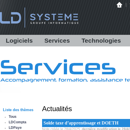
Logiciels
Services
Technologies
LDCompta
Solutions personnalisées
Audit
LDPaye
Formations
Infrastructure
LDNégoce
Support
Matériels
Modules additionnels
Assistance en ligne /
Hébergement
Démonstration
Communications bancaires
Antispam Mailinblack
Lettres d'information
Offre logicielle
Equipe & Partenaires
Actualités
Sauvegarde déportée
Liste des thèmes
IBM Power Systems
Tous
Sécurité informatique
LDCompta
Solde taxe d’apprentissage et DOETH
Infogérance
LDPaye
Note créée le 28/4/2025,
dernière modification le 28/4