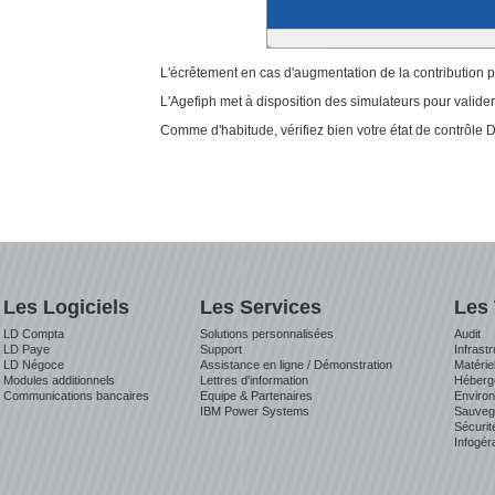
L'écrêtement en cas d'augmentation de la contribution p
L'Agefiph met à disposition des simulateurs pour valider
Comme d'habitude, vérifiez bien votre état de contrôle 
Les Logiciels
Les Services
Les
LD Compta
Solutions personnalisées
Audit
LD Paye
Support
Infrast
LD Négoce
Assistance en ligne / Démonstration
Matérie
Modules additionnels
Lettres d'information
Héberg
Communications bancaires
Equipe & Partenaires
Environ
IBM Power Systems
Sauveg
Sécurit
Infogér