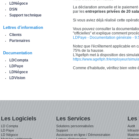
LDNégoce
La déclaration annuelle et le paiement d
DSN
par les
entreprises privées de 20 sala
Support technique
Si vous aviez déjà réalisé cette opérat
Lettres d'information
Vous pouvez consulter la documentation
"officielles" et explique comment procé
Clients
LDPaye - Documentation générale - 9.5
Partenaires
Notez que l'écrêtement applicable en c
75% de la hausse.
Documentation
L'Agefiph met à disposition des simulate
https://www.agefiph.fr/employeur/simul
LDCompta
LDPaye
Comme d'habitude, vérifiez bien votre é
LDNégoce
LDVision
Les Logiciels
Les Services
Les
LD Compta
Solutions personnalisées
Audit
LD Paye
Support
Infrast
LD Négoce
Assistance en ligne / Démonstration
Matérie