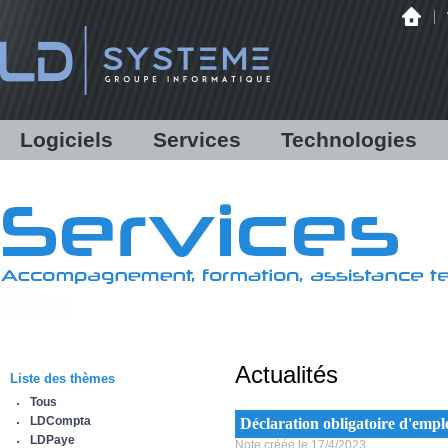
Logiciels
Services
Technologies
LDCompta
Solutions personnalisées
Audit
LDPaye
Formations
Infrastructure
LDNégoce
Support
Matériels
Modules additionnels
Assistance en ligne /
Hébergement
Démonstration
Communications bancaires
Antispam Mailinblack
Lettres d'information
Offre logicielle
Equipe & Partenaires
Actualités
Sauvegarde déportée
Liste des thèmes
IBM Power Systems
Tous
Sécurité informatique
LDCompta
Déclaration obligatoire d'emp
Infogérance
LDPaye
Note créée le 17/4/2023