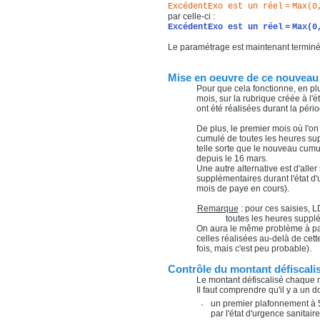
ExcédentExo est un réel
=
Max
(
0
par celle-ci :
ExcédentExo est un réel
=
Max
(
0
Le paramétrage est maintenant terminé
Mise en oeuvre de ce nouvea
Pour que cela fonctionne, en plu
mois, sur la rubrique créée à l
ont été réalisées durant la pério
De plus, le premier mois où l'on
cumulé de toutes les heures sup
telle sorte que le nouveau cum
depuis le 16 mars.
Une autre alternative est d'alle
supplémentaires durant l'état d'
mois de paye en cours).
Remarque
: pour ces saisies, L
toutes les heures supplé
On aura le même problème à parti
celles réalisées au-delà de cett
fois, mais c'est peu probable).
Contrôle du montant défiscali
Le montant défiscalisé chaque 
Il faut comprendre qu'il y a un 
un premier plafonnement à 5
par l'état d'urgence sanitaire