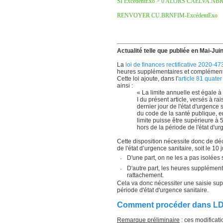
SI ExcédentExo > 0 ALORS CAELVA.NBR
RENVOYER CU.BRNFIM-ExcédentExo
Actualité telle que publiée en Mai-Ju
La
loi de finances rectificative 2020-47
heures supplémentaires et complément
Cette loi ajoute, dans l'
article 81 quate
ainsi :
« La limite annuelle est égale 
I du présent article, versés à 
dernier jour de l'état d'urgence s
du code de la santé publique, en
limite puisse être supérieure à
hors de la période de l'état d'ur
Cette disposition nécessite donc de dé
de l'état d’urgence sanitaire, soit le 10
D'une part, on ne les a pas isolées 
D'autre part, les heures supplément
rattachement.
Cela va donc nécessiter une saisie su
période d'état d'urgence sanitaire.
Comment procéder dans L
Remarque préliminaire
: ces modificati