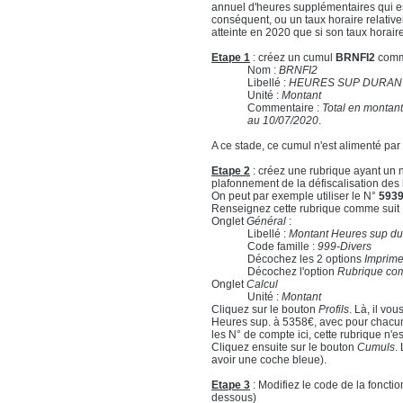
annuel d'heures supplémentaires qui e
conséquent, ou un taux horaire relative
atteinte en 2020 que si son taux horair
Etape 1
: créez un cumul
BRNFI2
comme
Nom :
BRNFI2
Libellé :
HEURES SUP DURAN
Unité :
Montant
Commentaire :
Total en montant
au 10/07/2020
.
A ce stade, ce cumul n'est alimenté par
Etape 2
: créez une rubrique ayant un n
plafonnement de la défiscalisation des
On peut par exemple utiliser le N°
593
Renseignez cette rubrique comme suit 
Onglet
Général
:
Libellé :
Montant Heures sup du
Code famille :
999-Divers
Décochez les 2 options
Imprimer
Décochez l'option
Rubrique com
Onglet
Calcul
Unité :
Montant
Cliquez sur le bouton
Profils
. Là, il vo
Heures sup. à 5358€, avec pour chacun 
les N° de compte ici, cette rubrique n'e
Cliquez ensuite sur le bouton
Cumuls
.
avoir une coche bleue).
Etape 3
: Modifiez le code de la fonct
dessous)