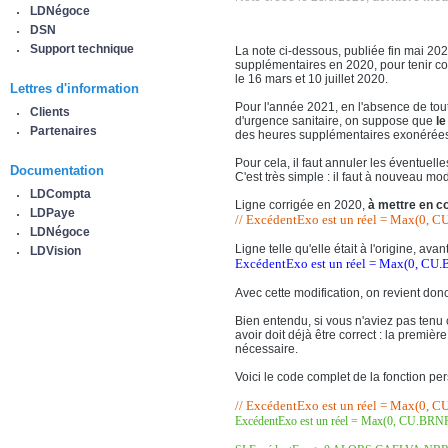
LDNégoce
DSN
Support technique
La note ci-dessous, publiée fin mai 20
supplémentaires en 2020, pour tenir co
le 16 mars et 10 juillet 2020.
Lettres d'information
Pour l'année 2021, en l'absence de tout
Clients
d'urgence sanitaire, on suppose que
le
Partenaires
des heures supplémentaires exonérées
Pour cela, il faut annuler les éventuel
Documentation
C'est très simple : il faut à nouveau mo
LDCompta
Ligne corrigée en 2020,
à mettre en c
LDPaye
// ExcédentExo est un réel
=
Max
(
0
,
CU
LDNégoce
Ligne telle qu'elle était à l'origine, av
LDVision
ExcédentExo est un réel
=
Max
(
0
,
CU.
Avec cette modification, on revient do
Bien entendu, si vous n'aviez pas tenu
avoir doit déjà être correct : la premiè
nécessaire.
Voici le code complet de la fonction p
// ExcédentExo est un réel
=
Max
(
0
,
CU
ExcédentExo est un réel = Max(0, CU.BRN