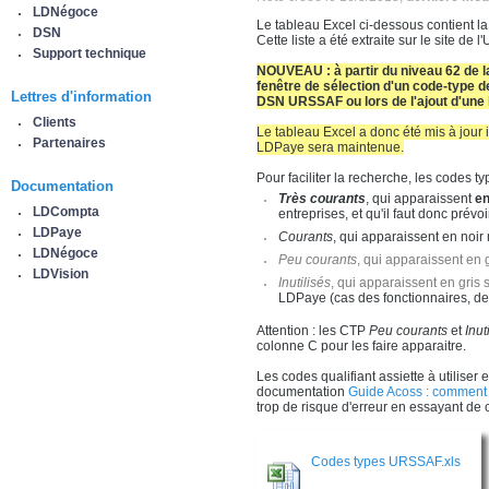
LDNégoce
Le tableau Excel ci-dessous contient l
DSN
Cette liste a été extraite sur le site de
Support technique
NOUVEAU : à partir du niveau 62 de la
fenêtre de sélection d'un code-type
Lettres d'information
DSN URSSAF ou lors de l'ajout d'une
Clients
Le tableau Excel a donc été mis à jour 
Partenaires
LDPaye sera maintenue.
Pour faciliter la recherche, les codes t
Documentation
Très courants
, qui apparaissent
en
LDCompta
entreprises, et qu'il faut donc pr
LDPaye
Courants
, qui apparaissent en noir
LDNégoce
Peu courants
, qui apparaissent en g
LDVision
Inutilisés
, qui apparaissent en gris 
LDPaye (cas des fonctionnaires, des
Attention : les CTP
Peu courants
et
Inut
colonne C pour les faire apparaitre.
Les codes qualifiant assiette à utilise
documentation
Guide Acoss : comment d
trop de risque d'erreur en essayant de 
Codes types URSSAF.xls