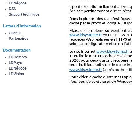
LDNégoce
Il peut exceptionnellement arriver q
DSN
l’on sait pertinemment que ce n’est 
Support technique
Dans la plupart des cas, c'est l'œuvre
cache par le proxy et lorsque LDUp
Lettres d'information
Mais, si le problème survient entre
Clients
www.ldsysteme.fr
en HTTPS. WINDEV
Partenaires
requêtes Web réalisées en HTTPS et n
selon sa configuration et selon l’util
Documentation
Le site Internet
www.ldsysteme.fr
a
interdire la mise en cache des élém
LDCompta
2020, pour ceux qui ont récupéré r
LDPaye
ceux-là, il faut soit vider le cache 
LDNégoce
www.ldsysteme.fr
(après authentif
LDVision
Pour vider le cache d’Internet Explo
Panneau de configuration
Window