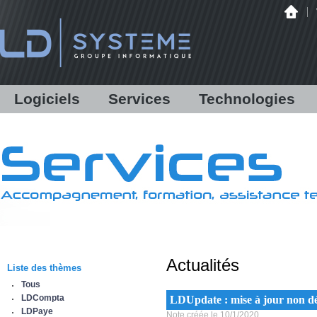
Logiciels
Services
Technologies
LDCompta
Solutions personnalisées
Audit
LDPaye
Formations
Infrastructure
LDNégoce
Support
Matériels
Modules additionnels
Assistance en ligne /
Hébergement
Démonstration
Communications bancaires
Antispam Mailinblack
Lettres d'information
Offre logicielle
Equipe & Partenaires
Actualités
Sauvegarde déportée
Liste des thèmes
IBM Power Systems
Tous
Sécurité informatique
LDCompta
LDUpdate : mise à jour non dé
Infogérance
LDPaye
Note créée le 10/1/2020