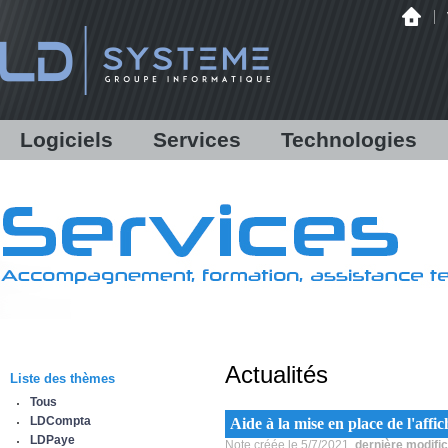
Logiciels
Services
Technologies
LDCompta
Solutions personnalisées
Audit
LDPaye
Formations
Infrastructure
LDNégoce
Support
Matériels
Modules additionnels
Assistance en ligne /
Hébergement
Démonstration
Communications bancaires
Antispam Mailinblack
Lettres d'information
Offre logicielle
Equipe & Partenaires
Actualités
Sauvegarde déportée
Liste des thèmes
IBM Power Systems
Tous
Sécurité informatique
LDCompta
Aide à la mise en place de l'affi
Infogérance
LDPaye
Note créée le 5/7/2021,
dernière modific