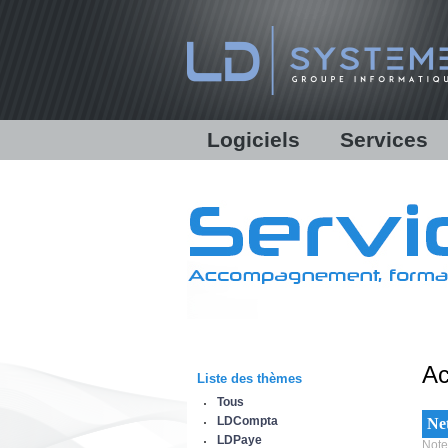
Logiciels
Services
LDCompta
Solutions personna
LDPaye
Formations
LDNégoce
Support
Modules additionnels
Assistance en ligne 
Démonstration
Communications bancaires
Lettres d'informati
Equipe & Partenair
Ac
Liste des thèmes
IBM Power System
Tous
LDCompta
Net
LDPaye
Note