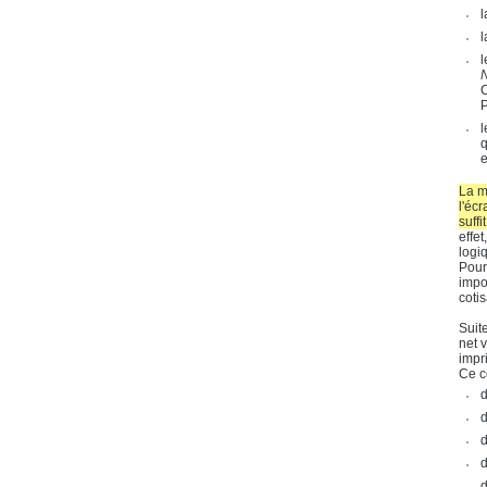
l
l
l
C
P
l
q
e
La m
l'éc
suffi
effe
logi
Pour 
impo
coti
Suit
net 
impr
Ce c
d
d
d
d
d