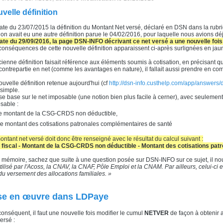
velle définition
ate du 23/07/2015 la définition du Montant Net versé, déclaré en DSN dans la rub
 on avait eu une autre définition parue le 04/02/2016, pour laquelle nous avions déj
ate du 29/09/2016, la page DSN-INFO décrivant ce net versé a une nouvelle fois
conséquences de cette nouvelle définition apparaissent ci-après surlignées en jau
cienne définition faisait référence aux éléments soumis à cotisation, en précisant q
contrepartie en net (comme les avantages en nature), il fallait aussi prendre en comp
ouvelle définition retenue aujourd'hui (cf
http://dsn-info.custhelp.com/app/answer
 simple.
 se base sur le net imposable (une notion bien plus facile à cerner), avec seulement
sable :
e montant de la CSG-CRDS non déductible,
e montant des cotisations patronales complémentaires de santé
ontant net versé doit donc être renseigné avec le résultat du calcul suivant :
fiscal - Montant de la CSG-CRDS non déductible - Montant des cotisations pa
 mémoire, sachez que suite à une question posée sur DSN-INFO sur ce sujet, il n
utilisé par l'Acoss, la CNAV, la CNAF, Pôle Emploi et la CNAM.
Par ailleurs, celui-ci
 du versement des allocations familiales. »
se en
œuvre
dans LDPaye
conséquent, il faut une nouvelle fois modifier le cumul
NETVER
de façon à obtenir 
ersé :