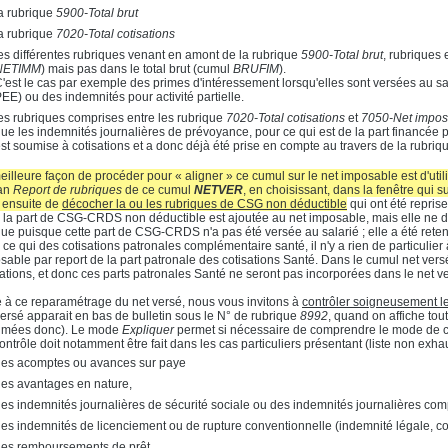
a rubrique
5900-Total brut
a rubrique
7020-Total cotisations
es différentes rubriques venant en amont de la rubrique
5900-Total brut
, rubriques
NETIMM
) mais pas dans le total brut (cumul
BRUFIM
).
'est le cas par exemple des primes d'intéressement lorsqu'elles sont versées au sal
EE) ou des indemnités pour activité partielle.
es rubriques comprises entre les rubrique
7020-Total cotisations
et
7050-Net impos
ue les indemnités journalières de prévoyance, pour ce qui est de la part financée pa
st soumise à cotisations et a donc déjà été prise en compte au travers de la rubri
eilleure façon de procéder pour « aligner » ce cumul sur le net imposable est d'util
ran
Report de rubriques
de ce cumul
NETVER
, en choisissant, dans la fenêtre qui s
t ensuite de
décocher la ou les rubriques de CSG non déductible
qui ont été repris
t, la part de CSG-CRDS non déductible est ajoutée au net imposable, mais elle ne do
que puisque cette part de CSG-CRDS n'a pas été versée au salarié ; elle a été rete
ce qui des cotisations patronales complémentaire santé, il n'y a rien de particulier à
sable par report de la part patronale des cotisations Santé. Dans le cumul net ver
sations, et donc ces parts patronales Santé ne seront pas incorporées dans le net v
e à ce reparamétrage du net versé, nous vous invitons à
contrôler soigneusement le 
versé apparait en bas de bulletin sous le N° de rubrique
8992
, quand on affiche tou
imées donc). Le mode
Expliquer
permet si nécessaire de comprendre le mode de c
ontrôle doit notamment être fait dans les cas particuliers présentant (liste non exhau
es acomptes ou avances sur paye
es avantages en nature,
es indemnités journalières de sécurité sociale ou des indemnités journalières co
es indemnités de licenciement ou de rupture conventionnelle (indemnité légale, co
es remboursements de prêt