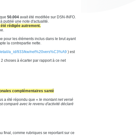
rique
50.004
avait été modifiée sur DSN-INFO.
à publié une note d'actualité.
 été rédigée autrement.
ne.
ue pour les éléments inclus dans le brut ayant
te la contrepartie nette.
s/detail/a_id/933/kw/net%20vers%C3%A9
) est
 2 choses à écarter par rapport à ce net
tronales complémentaires santé
ous a été répondu que «
le montant net versé
 est comparé avec le revenu d'activité déclaré
au final, comme rubriques se reportant sur ce