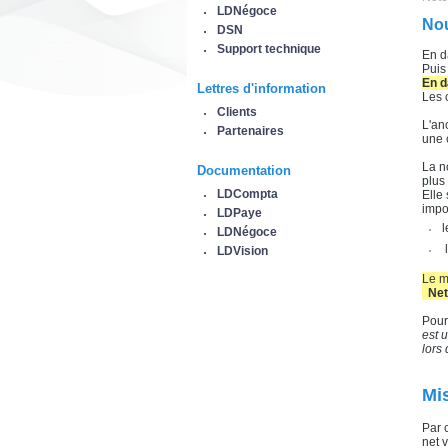
LDNégoce
Nou
DSN
Support technique
En d
Puis
En d
Lettres d'information
Les 
Clients
L'an
Partenaires
une 
La n
Documentation
plus
LDCompta
Elle
impo
LDPaye
l
LDNégoce
l
LDVision
Le m
Net 
Pour
est 
lors
Mi
Par 
net v