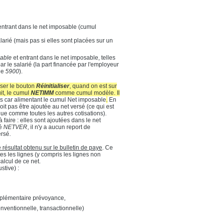
 entrant dans le net imposable (cumul
arié (mais pas si elles sont placées sur un
able
et entrant dans le net imposable, telles
r le salarié (la part financée par l'employeur
que
5900
).
iser le bouton
Réinitialiser
, quand on est sur
uit, le cumul
NETIMM
comme cumul modèle. Il
es car alimentant le cumul Net imposable
.
En
it pas être ajoutée au net versé (ce qui est
nue comme toutes les autres cotisations).
 faire : elles sont ajoutées dans le net
sé
NETVER
, il n'y a aucun report de
ersé.
résultat obtenu sur le bulletin de paye
. Ce
tes les lignes (y compris les lignes non
alcul de ce net.
stive) :
mplémentaire prévoyance,
nventionnelle, transactionnelle)