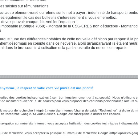
es saisies sur rémunérations
out autre élément versé ou retenu sur le net à payer : indemnité de transport, remb
fiez également le cas des bulletins d'intéressement si vous en émettez.
 devez pouvoir chaque fois vérifier l'équation :
imposable (rubrique 7050) - Montant de la CSG-CRDS non déductible - Montant de
é
arque
: une des différences notables de cette nouvelle définition par rapport à la
ntrent désormais en compte dans ce net versé, alors qu'auparavant ils étaient neutrali
nt dans le brut soumis à cotisation et la part soustraite du net en contrepartie.
 Système, le respect de votre votre vie privée est une priorité
ices
Les Technologies
Le Groupe
t utilise des cookies indispensables à son bon fonctionnement et à sa sécurité. Nous n'utilisons
nnalisées
Audit
Fiche d'identité
 de mesurer l'audience, ni de cookies pour vous proposer des contenus personnalisés ailleurs su
Infrastructure
LD Développement
gne / Démonstration
Matériels
LD Micro
 le moteur de recherche intégré à notre site Internet (champ de saisie "Rechercher", à droite du m
tion
Hébergement
Chiffres et référen
de recherche Google. Si vous l'utilisez, Google est susceptible d'utiliser des cookies.
aires
Environnement logiciel
Mentions légales
tems
Sauvegarde déportée
Charte RGPD
navigation sur notre site Internet, vous acceptez l'utilisation des cookies techniques indispensabl
Sécurité informatique
CGU LD Développ
Infogérance
teur de recherche, vous acceptez la politique du moteur de recherche Google (https://policies.goo