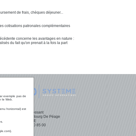
oursement de frais, chèques déjeuner...
s cotisations patronales complémentaires
 précédente concerne les avantages en nature :
sés du fait qu'on prenait à la fois la part
 LD
 par exemple pas de
r le Web.
enu horizontal) est
ces
Parc Mossant
26300 Bourg De Péage
FRANCE
es.
ement
04 75 70 85 00
gle.com).