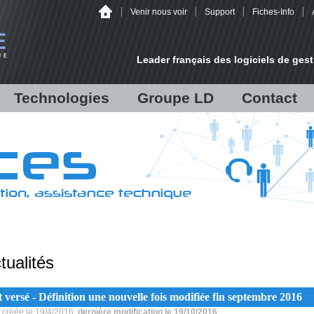
Venir nous voir
Support
Fiches-Info
Leader français des logiciels de gest
Technologies
Groupe LD
Contact
lisées
Audit
Fiche d'identité
Un projet ?
Infrastructure
LD Développement
Venir nous voir
Matériels
LD Micro
/
Hébergement
Chiffres et références
Antispam Mailinblack
Recrutement
on
Offre logicielle
es
tualités
Sauvegarde déportée
s
Sécurité informatique
 versé - Définition une nouvelle fois modifiée fin septembre 2016
Infogérance
 créée le 19/4/2016,
dernière modification le 19/10/2016