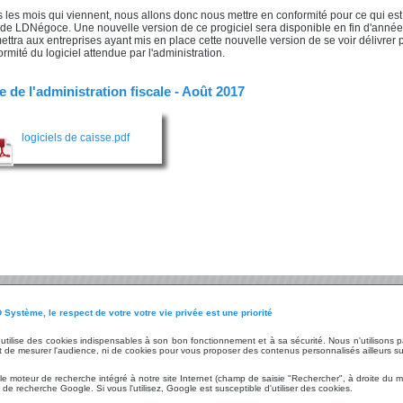
 les mois qui viennent, nous allons donc nous mettre en conformité pour ce qui est
 de LDNégoce. Une nouvelle version de ce progiciel sera disponible en fin d'année 
ettra aux entreprises ayant mis en place cette nouvelle version de se voir délivrer
ormité du logiciel attendue par l'administration.
e de l'administration fiscale - Août 2017
logiciels de caisse.pdf
 Système, le respect de votre votre vie privée est une priorité
ices
Les Technologies
Le Groupe
t utilise des cookies indispensables à son bon fonctionnement et à sa sécurité. Nous n'utilisons
nnalisées
Audit
Fiche d'identité
 de mesurer l'audience, ni de cookies pour vous proposer des contenus personnalisés ailleurs su
Infrastructure
LD Développement
gne / Démonstration
Matériels
LD Micro
 le moteur de recherche intégré à notre site Internet (champ de saisie "Rechercher", à droite du m
tion
Hébergement
Chiffres et référen
de recherche Google. Si vous l'utilisez, Google est susceptible d'utiliser des cookies.
aires
Environnement logiciel
Mentions légales