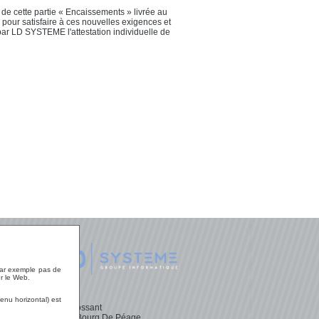
 de cette partie « Encaissements » livrée au
pour satisfaire à ces nouvelles exigences et
 par LD SYSTEME l'attestation individuelle de
 LD
 par exemple pas de
r le Web.
enu horizontal) est
ces
Parc Mossant
26300 Bourg De Péage