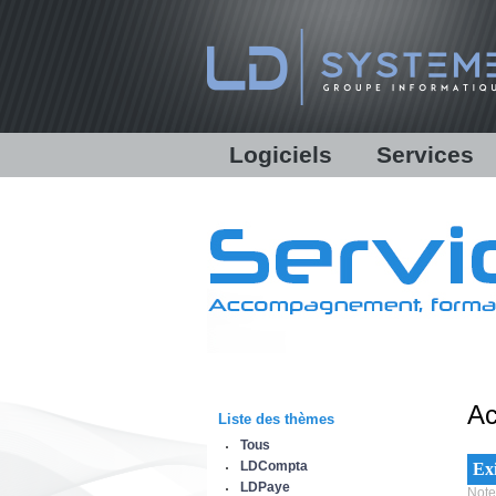
Logiciels
Services
LDCompta
Solutions personna
LDPaye
Formations
LDNégoce
Support
Modules additionnels
Assistance en ligne 
Démonstration
Communications bancaires
Lettres d'informati
Equipe & Partenair
Ac
Liste des thèmes
IBM Power System
Tous
LDCompta
Exi
LDPaye
Note