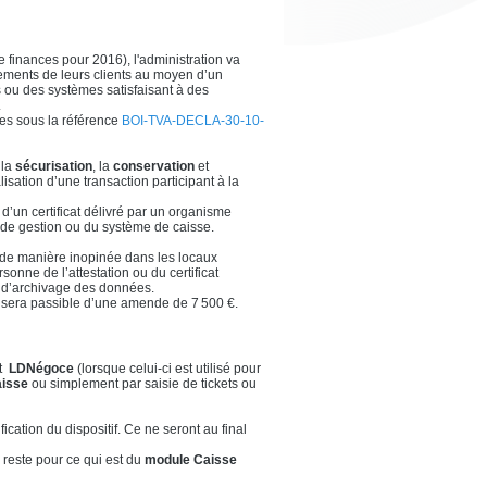
finances pour 2016), l'administration va
èglements de leurs clients au moyen d’un
s ou des systèmes satisfaisant à des
.
ques sous la référence
BOI-TVA-DECLA-30-10-
 la
sécurisation
, la
conservation
et
sation d’une transaction participant à la
d’un certificat délivré par un organisme
ou de gestion ou du système de caisse.
ir de manière inopinée dans les locaux
sonne de l’attestation ou du certificat
 et d’archivage des données.
sés sera passible d’une amende de 7 500 €.
t
LDNégoce
(lorsque celui-ci est utilisé pour
isse
ou simplement par saisie de tickets ou
cation du dispositif. Ce ne seront au final
 reste pour ce qui est du
module Caisse