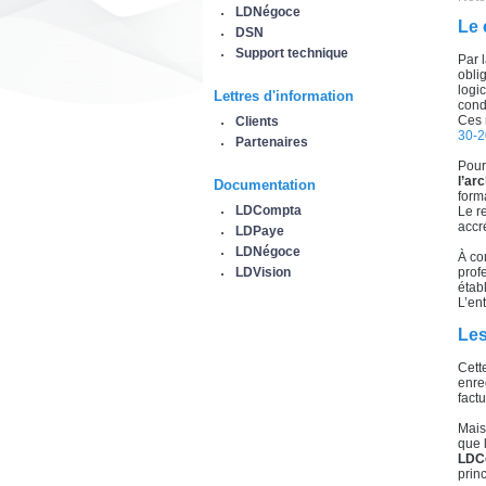
LDNégoce
Le 
DSN
Support technique
Par l
obli
logi
Lettres d'information
cond
Ces 
Clients
30-
Partenaires
Pour
l’ar
Documentation
forma
LDCompta
Le r
accr
LDPaye
LDNégoce
À co
LDVision
prof
étab
L’en
Les
Cett
enre
fact
Mai
que 
LDC
prin