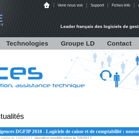
Venir nous voir
Support
Fiches-Info
Leader français des logiciels de gest
Technologies
Groupe LD
Contact
lisées
Audit
Fiche d'identité
Un projet ?
Infrastructure
LD Développement
Venir nous voir
Matériels
LD Micro
/
Hébergement
Chiffres et références
Antispam Mailinblack
Recrutement
on
Offre logicielle
es
tualités
Sauvegarde déportée
s
Sécurité informatique
gences DGFIP 2018 - Logiciels de caisse et de comptabilité : nouve
Infogérance
 créée le 14/6/2017,
dernière modification le 7/9/2017