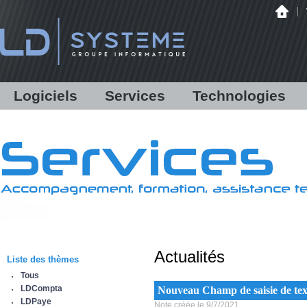
Logiciels
Services
Technologies
LDCompta
Solutions personnalisées
Audit
LDPaye
Formations
Infrastructure
LDNégoce
Support
Matériels
Modules additionnels
Assistance en ligne /
Hébergement
Démonstration
Communications bancaires
Antispam Mailinblack
Lettres d'information
Offre logicielle
Equipe & Partenaires
Actualités
Sauvegarde déportée
Liste des thèmes
IBM Power Systems
Tous
Sécurité informatique
LDCompta
Nouveau Champ de saisie de tex
Infogérance
LDPaye
Note créée le 9/7/2021