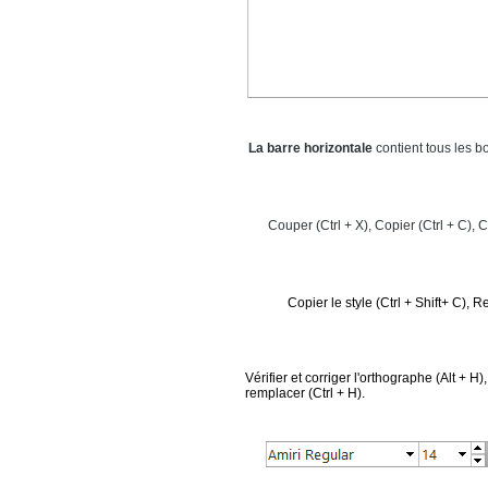
La barre horizontale
contient tous les b
Couper (Ctrl + X),
Copier (Ctrl + C),
C
Copier le style (Ctrl +
Shift
+ C), Re
Vérifier et corriger l'orthographe (Alt + H)
remplacer (Ctrl + H).