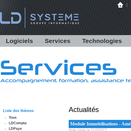
Logiciels
Services
Technologies
LDCompta
Solutions personnalisées
Audit
LDPaye
Formations
Infrastructure
LDNégoce
Support
Matériels
Modules additionnels
Assistance en ligne /
Hébergement
Démonstration
Communications bancaires
Antispam Mailinblack
Lettres d'information
Offre logicielle
Equipe & Partenaires
Actualités
Sauvegarde déportée
Liste des thèmes
IBM Power Systems
Tous
Sécurité informatique
LDCompta
Module Immobilisations - Amélio
Infogérance
LDPaye
Note créée le 11/7/2017