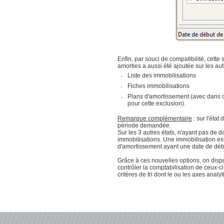
Enfin, par souci de compatibilité, cett
amorties a aussi été ajoutée sur les aut
Liste des immobilisations
Fiches immobilisations
Plans d'amortissement (avec dans ce
pour cette exclusion).
Remarque complémentaire
: sur l'état
période demandée.
Sur les 3 autres états, n'ayant pas de d
immobilisations. Une immobilisation es
d'amortissement ayant une date de débu
Grâce à ces nouvelles options, on disp
contrôler la comptabilisation de ceux-c
critères de tri dont le ou les axes analy