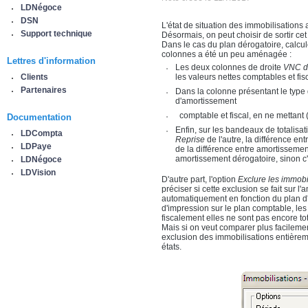
LDNégoce
DSN
L'état de situation des immobilisations 
Support technique
Désormais, on peut choisir de sortir c
Dans le cas du plan dérogatoire, calcul
colonnes a été un peu aménagée :
Lettres d'information
Les deux colonnes de droite
VNC d
Clients
les valeurs nettes comptables et fisca
Partenaires
Dans la colonne présentant le type
d'amortissement
comptable et fiscal, en ne mettant 
Documentation
Enfin, sur les bandeaux de totalisa
LDCompta
Reprise
de l'autre, la différence ent
LDPaye
de la différence entre amortissement
amortissement dérogatoire, sinon c'
LDNégoce
LDVision
D'autre part, l'option
Exclure les immobi
préciser si cette exclusion se fait sur 
automatiquement en fonction du plan d'am
d'impression sur le plan comptable, le
fiscalement elles ne sont pas encore to
Mais si on veut comparer plus facilement
exclusion des immobilisations entièrem
états.