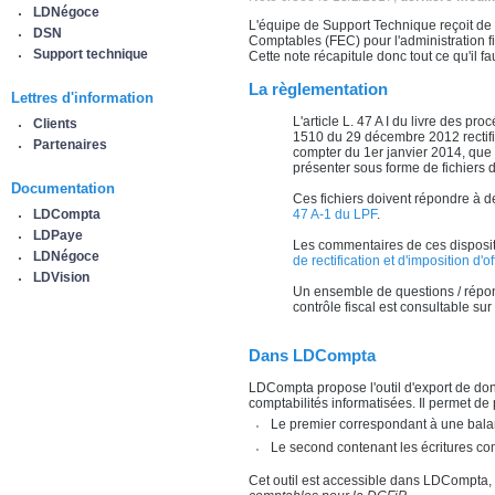
LDNégoce
L'équipe de Support Technique reçoit de 
DSN
Comptables (FEC) pour l'administration fis
Support technique
Cette note récapitule donc tout ce qu'il fau
La règlementation
Lettres d'information
L'article L. 47 A I du livre des pr
Clients
1510 du 29 décembre 2012 rectifica
Partenaires
compter du 1er janvier 2014, que 
présenter sous forme de fichiers dé
Documentation
Ces fichiers doivent répondre à des
LDCompta
47 A-1 du LPF
.
LDPaye
Les commentaires de ces disposit
LDNégoce
de rectification et d'imposition d'
LDVision
Un ensemble de questions / répon
contrôle fiscal est consultable s
Dans LDCompta
LDCompta propose l'outil d'export de d
comptabilités informatisées. Il permet de 
Le premier correspondant à une bala
Le second contenant les écritures c
Cet outil est accessible dans LDCompta, 