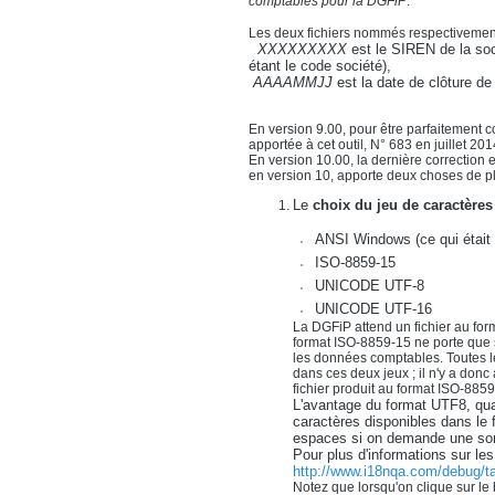
comptables pour la DGFiP
.
Les deux fichiers nommés respectiveme
XXXXXXXXX
est le SIREN de la soci
étant le code société),
AAAAMMJJ
est la date de clôture de 
En version 9.00, pour être parfaitement co
apportée à cet outil, N° 683 en juillet 201
En version 10.00, la dernière correction 
en version 10, apporte deux choses de pl
Le
choix du jeu de caractères
ANSI Windows (ce qui était f
ISO-8859-15
UNICODE UTF-8
UNICODE UTF-16
La DGFiP attend un fichier au fo
format ISO-8859-15 ne porte que s
les données comptables. Toutes l
dans ces deux jeux ; il n'y a donc
fichier produit au format ISO-8859
L'avantage du format UTF8, quan
caractères disponibles dans le
espaces si on demande une sortie
Pour plus d'informations sur le
http://www.i18nqa.com/debug/t
Notez que lorsqu'on clique sur l