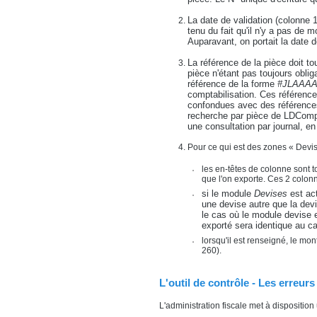
La date de validation (colonne 
tenu du fait qu'il n'y a pas d
Auparavant, on portait la date de
La référence de la pièce doit t
pièce n'étant pas toujours obli
référence de la forme
#JLAAA
comptabilisation. Ces références
confondues avec des références 
recherche par pièce de LDCompta.
une consultation par journal, en
Pour ce qui est des zones « Devise
les en-têtes de colonne sont 
que l'on exporte. Ces 2 colonne
si le module
Devises
est act
une devise autre que la devi
le cas où le module devise e
exporté sera identique au ca
lorsqu'il est renseigné, le mo
260).
L'outil de contrôle - Les erreurs
L'administration fiscale met à disposition 