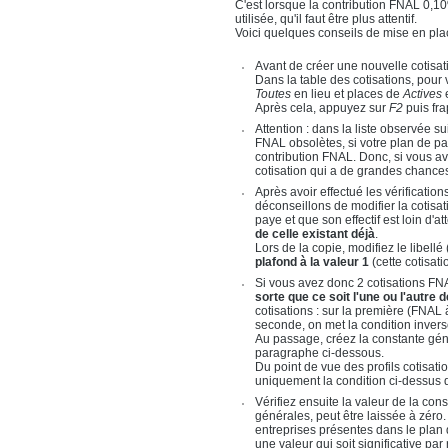
C'est lorsque la contribution FNAL 0,10
utilisée, qu'il faut être plus attentif.
Voici quelques conseils de mise en plac
Avant de créer une nouvelle cotisa
Dans la table des cotisations, pour 
Toutes
en lieu et places de
Actives
e
Après cela, appuyez sur
F2
puis fr
Attention : dans la liste observée 
FNAL obsolètes, si votre plan de pay
contribution FNAL. Donc, si vous av
cotisation qui a de grandes chance
Après avoir effectué les vérificati
déconseillons de modifier la cotisa
paye et que son effectif est loin d'a
de celle existant déjà
.
Lors de la copie, modifiez le libell
plafond à la valeur 1
(cette cotisat
Si vous avez donc 2 cotisations FNA
sorte que ce soit l'une ou l'autre 
cotisations : sur la première (FNAL à
seconde, on met la condition invers
Au passage, créez la constante gé
paragraphe ci-dessous.
Du point de vue des profils cotisati
uniquement la condition ci-dessus 
Vérifiez ensuite la valeur de la co
générales, peut être laissée à zéro
entreprises présentes dans le plan de
une valeur qui soit significative pa