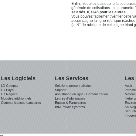
Enfin, n'oubliez pas que le fait de pa
générale de cotisations : ce paramètre 
salariés, 0,3245 pour les autres
.
Vous pouvez facilement vérifier cette va
accompagne la ligne-rubrique (cachée,
(le N° de rubrique de cette ligne étan
Les Logiciels
Les Services
Les
LD Compta
Solutions personnalisées
Audit
LD Paye
Support
Infrast
LD Négoce
Assistance en ligne / Démonstration
Matérie
Modules additionnels
Lettres d'information
Héberg
Communications bancaires
Equipe & Partenaires
Environ
IBM Power Systems
Sauveg
Sécurit
Infogér