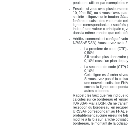
peut donc utiliser par exemple les v
Ensuite, si vous avez plusieurs entr
10, 20 et 50), ou si vous n'avez pas 
société : cliquez sur le bouton
Gére
fenêtre de saisie des valeurs de cet
lignes correspondant aux sociétés pu
indiqué une valeur « principale », v
dans la même tranche que celle déco
Vérifiez comment est configuré v
URSSAF DSN
). Vous devez avoir 2
La première de code (CTP)
0,50%.
S'il n'existe plus dans votr
0,10% (cas d'un plan de paye 
La seconde de code (CTP)
0,10%.
Cette ligne est à créer si 
Si vous avez passé la cotisa
une nouvelle cotisation FNAL
cochez la ligne correspond
autres colonnes.
Rappel
: les taux que l'on indique
calculés sur ce bordereau et l'ense
l'URSSAF via la DSN. On ne transmet
réception du bordereau, en récupéra
URSSAF correspondant au FNAL en 
probablement aucune erreur (le tota
modifié à la fois sur la fiche coti
bordereau, le montant de la cotisa