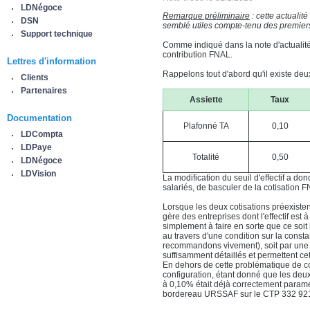
LDNégoce
Remarque préliminaire
: cette actuali
DSN
semblé utiles compte-tenu des premiers
Support technique
Comme indiqué dans la note d'actualit
contribution FNAL.
Lettres d'information
Rappelons tout d'abord qu'il existe deu
Clients
Partenaires
Assiette
Taux
Documentation
Plafonné TA
0,10
LDCompta
LDPaye
Totalité
0,50
LDNégoce
LDVision
La modification du seuil d'effectif a don
salariés, de basculer de la cotisation
Lorsque les deux cotisations préexiste
gère des entreprises dont l'effectif est
simplement à faire en sorte que ce soit l
au travers d'une condition sur la const
recommandons vivement), soit par une co
suffisamment détaillés et permettent cett
En dehors de cette problématique de co
configuration, étant donné que les deu
à 0,10% était déjà correctement paramétr
bordereau URSSAF sur le CTP 332 92