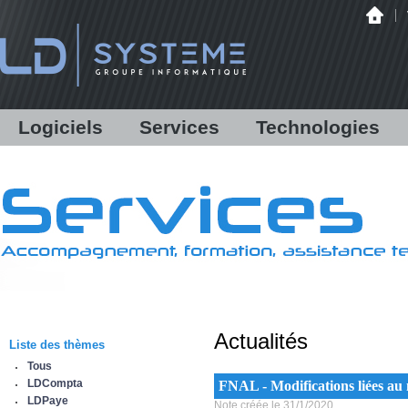
Logiciels
Services
Technologies
LDCompta
Solutions personnalisées
Audit
LDPaye
Formations
Infrastructure
LDNégoce
Support
Matériels
Modules additionnels
Assistance en ligne /
Hébergement
Démonstration
Communications bancaires
Antispam Mailinblack
Lettres d'information
Offre logicielle
Equipe & Partenaires
Actualités
Sauvegarde déportée
Liste des thèmes
IBM Power Systems
Tous
Sécurité informatique
LDCompta
FNAL - Modifications liées au n
Infogérance
LDPaye
Note créée le 31/1/2020