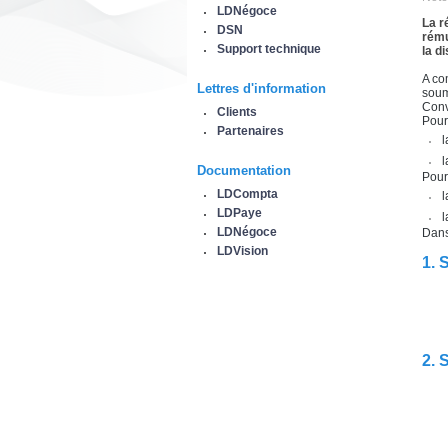
LDNégoce
La r
DSN
rému
Support technique
la d
A co
Lettres d'information
soum
Conv
Clients
Pour
Partenaires
l
l
Documentation
Pour 
LDCompta
l
LDPaye
l
LDNégoce
Dans
LDVision
1. 
2. 