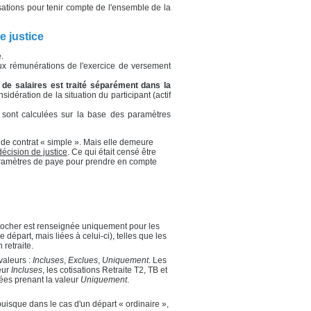
sations pour tenir compte de l'ensemble de la
e justice
.
 aux rémunérations de l'exercice de versement
l de salaires est traité séparément dans la
idération de la situation du participant (actif
e sont calculées sur la base des paramètres
de contrat « simple ». Mais elle demeure
décision de justice
. Ce qui était censé être
paramètres de paye pour prendre en compte
 cocher est renseignée uniquement pour les
part, mais liées à celui-ci), telles que les
retraite.
valeurs :
Incluses
,
Exclues
,
Uniquement
. Les
eur
Incluses
, les cotisations Retraite T2, TB et
lées prenant la valeur
Uniquement
.
puisque dans le cas d'un départ « ordinaire »,