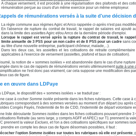
A chaque versement, il est procédé à une régularisation des plafonds et des coti
rémunération perçue au cours d'un même exercice pour un même employeur.
Rappels de rémunérations versés à la suite d'une décision d
La règle commune aux régimes Agirc et Arrco rappelée ci-après n'est pas modifiée
En l'absence de rupture du contrat de travail, le rappel de salaires est ajouté
dans la limite des assiettes Agirc et/ou Arrco de la dernière période d'emploi.
Lorsque le rappel est versé après la rupture du contrat de travail, le rappe
limite annuelle de 3 PSS pour un non cadre et de 8 PSS pour un cadre
sans cons
au titre d'une nouvelle entreprise, participant chômeur, malade,...).
Dans les deux cas, les assiettes et les cotisations de retraite complémentair
applicables à l'exercice de versement (assiettes, plafond et taux de cotisation).
ésumé, la notion de « sommes isolées » est abandonnée dans le cas d'une rupture 
angée dans le cas de rappels de rémunérations versés ultérieurement
suite à une 
simplification ne l'est donc pas vraiment, car cela suppose une modification des 
deux cas de figure.
se en œuvre dans LDPaye
 LDPaye, le dispositif des « sommes isolées » se traduit par :
une case à cocher
Somme isolée
présente dans les fiches rubriques. Cette case à
ubriques correspondant à des sommes versées au moment d'un départ (ou après ce dé
oldes Congés Payés, l'indemnité de fin de CDD, l'indemnité de départ volontaire en 
ne liste déroulante
Sommes isolées
dans les fiches cotisations pouvant prendre 3 
otisations Retraite (au sens large, y compris AGFF et APEC) sur T1 prennent la val
C prennent la valeur
Exclues
, et l'on a des cotisations spécifiques sur sommes iso
 prendre en compte les deux cas de figure désormais possibles, il faut :
écocher l'option
Somme isolées
sur toutes les rubriques où elle est présente
, 