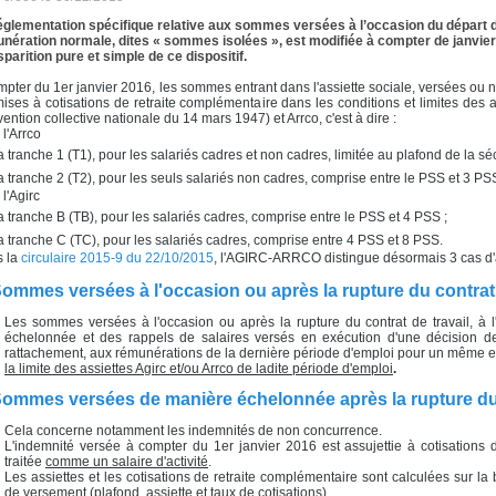
églementation spécifique relative aux sommes versées à l’occasion du départ de
nération normale, dites « sommes isolées », est modifiée à compter de janvier 
isparition pure et simple de ce dispositif.
mpter du 1er janvier 2016, les sommes entrant dans l'assiette sociale, versées ou no
ises à cotisations de retraite complémentaire dans les conditions et limites des as
ention collective nationale du 14 mars 1947) et Arrco, c'est à dire :
 l'Arrco
a tranche 1 (T1), pour les salariés cadres et non cadres, limitée au plafond de la sé
a tranche 2 (T2), pour les seuls salariés non cadres, comprise entre le PSS et 3 PS
l'Agirc
a tranche B (TB), pour les salariés cadres, comprise entre le PSS et 4 PSS ;
a tranche C (TC), pour les salariés cadres, comprise entre 4 PSS et 8 PSS.
 la
circulaire 2015-9 du 22/10/2015
, l'AGIRC-ARRCO distingue désormais 3 cas d'a
Sommes versées à l'occasion ou après la rupture du contrat 
Les sommes versées à l'occasion ou après la rupture du contrat de travail, 
échelonnée et des rappels de salaires versés en exécution d'une décision de ju
rattachement, aux rémunérations de la dernière période d'emploi pour un même e
la limite des assiettes Agirc et/ou Arrco de ladite période d'emploi
.
Sommes versées de manière échelonnée après la rupture du 
Cela concerne notamment les indemnités de non concurrence.
L'indemnité versée à compter du 1er janvier 2016 est assujettie à cotisations d
traitée
comme un salaire d'activité
.
Les assiettes et les cotisations de retraite complémentaire sont calculées sur l
de versement (plafond, assiette et taux de cotisations)
.