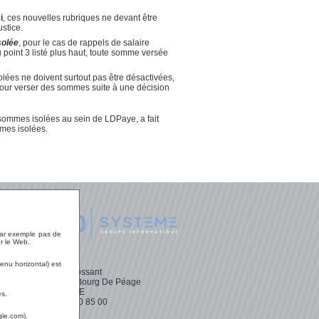
i
, ces nouvelles rubriques ne devant être
stice.
olée
, pour le cas de rappels de salaire
u point 3 listé plus haut, toute somme versée
solées ne doivent surtout pas être désactivées,
t pour verser des sommes suite à une décision
 sommes isolées au sein de LDPaye, a fait
mmes isolées.
 LD
 par exemple pas de
r le Web.
enu horizontal) est
ces
Parc Mossant
26300 Bourg De Péage
FRANCE
es.
ement
04 75 70 85 00
gle.com).