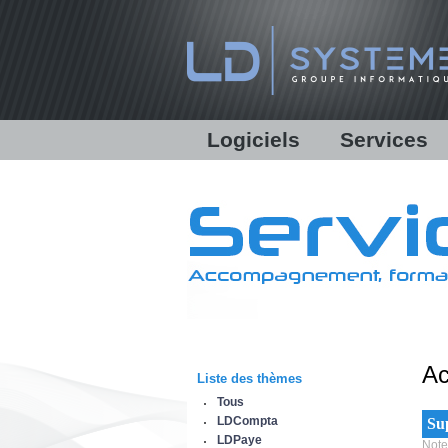
Logiciels
Services
LDCompta
Solutions personna
LDPaye
Formations
LDNégoce
Support
Modules additionnels
Assistance en ligne 
Démonstration
Communications bancaires
Lettres d'informati
Equipe & Partenair
Ac
Liste des thèmes
IBM Power System
Tous
LDCompta
Sup
LDPaye
Note