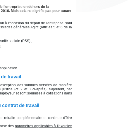
 l’entreprise en dehors de la
2016. Mais cela ne signifie pas pour autant
n à l'occasion du départ de l'entreprise, sont
siettes générales Agirc (articles 5 et 6 de la
curité sociale (PSS) ;
S.
pplication.
de travail
à l'exception des sommes versées de manière
stice (cf. 2 et 3 ci-après), s'ajoutent, par
mployeur et sont soumises à cotisations dans
contrat de travail
e retraite complémentaire et continue d'être
a base des
paramètres applicables à l'exercice