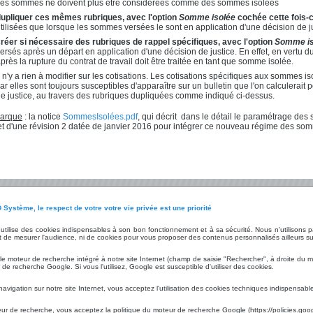
es sommes ne doivent plus être considérées comme des sommes isolées
upliquer ces mêmes rubriques, avec l'option
Somme isolée
cochée cette fois-c
tilisées que lorsque les sommes versées le sont en application d'une décision de ju
réer si nécessaire des rubriques de rappel spécifiques, avec l'option
Somme is
ersés après un départ en application d'une décision de justice. En effet, en vertu d
près la rupture du contrat de travail doit être traitée en tant que somme isolée.
l n'y a rien à modifier sur les cotisations. Les cotisations spécifiques aux sommes i
ar elles sont toujours susceptibles d'apparaître sur un bulletin que l'on calculerai
e justice, au travers des rubriques dupliquées comme indiqué ci-dessus.
arque
: la notice
SommesIsolées.pdf
, qui décrit dans le détail le paramétrage des
jet d'une révision 2 datée de janvier 2016 pour intégrer ce nouveau régime des so
 Système, le respect de votre votre vie privée est une priorité
ices
Les Technologies
Le Groupe
t utilise des cookies indispensables à son bon fonctionnement et à sa sécurité. Nous n'utilisons
nnalisées
Audit
Fiche d'identité
 de mesurer l'audience, ni de cookies pour vous proposer des contenus personnalisés ailleurs su
Infrastructure
LD Développement
gne / Démonstration
Matériels
LD Micro
 le moteur de recherche intégré à notre site Internet (champ de saisie "Rechercher", à droite du m
tion
Hébergement
Chiffres et référen
de recherche Google. Si vous l'utilisez, Google est susceptible d'utiliser des cookies.
aires
Environnement logiciel
Mentions légales
tems
Sauvegarde déportée
Charte RGPD
navigation sur notre site Internet, vous acceptez l'utilisation des cookies techniques indispensabl
Sécurité informatique
CGU LD Développ
Infogérance
teur de recherche, vous acceptez la politique du moteur de recherche Google (https://policies.goo