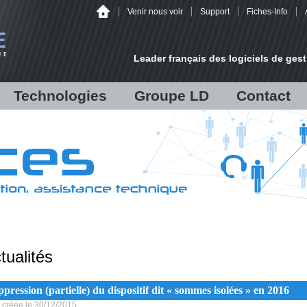
Venir nous voir
Support
Fiches-Info
Leader français des logiciels de gest
Technologies
Groupe LD
Contact
lisées
Audit
Fiche d'identité
Un projet ?
Infrastructure
LD Développement
Venir nous voir
Matériels
LD Micro
/
Hébergement
Chiffres et références
Antispam Mailinblack
Recrutement
on
Offre logicielle
es
tualités
Sauvegarde déportée
s
Sécurité informatique
pression (partielle) du dispositif dit « sommes isolées » en 2016
Infogérance
 créée le 30/12/2015