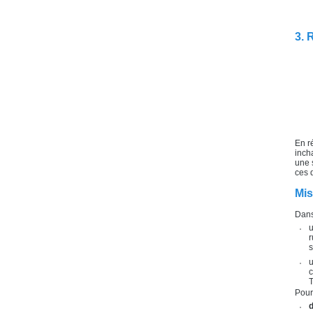
3. 
En r
inch
une 
ces 
Mi
Dans
r
s
u
c
T
Pour
d