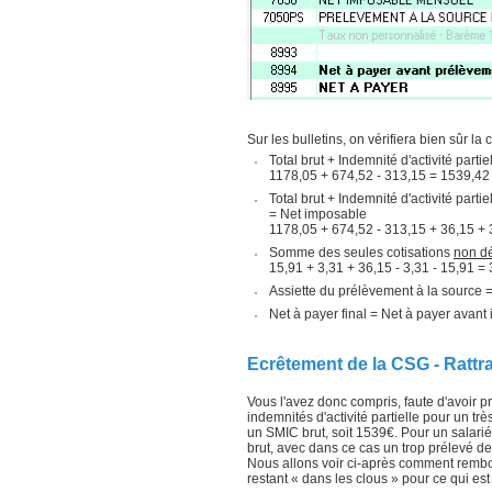
Sur les bulletins, on vérifiera bien sûr l
Total brut + Indemnité d'activité parti
1178,05 + 674,52 - 313,15 = 1539,42
Total brut + Indemnité d'activité parti
= Net imposable
1178,05 + 674,52 - 313,15 + 36,15 +
Somme des seules cotisations
non dé
15,91 + 3,31 + 36,15 - 3,31 - 15,91 =
Assiette du prélèvement à la source 
Net à payer final = Net à payer avant
Ecrêtement de la CSG - Rattra
Vous l'avez donc compris, faute d'avoir
indemnités d'activité partielle pour un tr
un SMIC brut, soit 1539€. Pour un salarié 
brut, avec dans ce cas un trop prélevé de
Nous allons voir ci-après comment rembours
restant « dans les clous » pour ce qui es