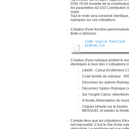
DSN
78.04-Assiette de la contributio
les paramètres
82.033
Contribution 
copie.
Tout le reste sera conservé identique, 
rubriques sur ces cotisations.
Création d'une fonction personnali
texte ci-dessous :
Code source Fonction
ECRCSG.txt
Création d'une rubrique portant le n
identiques à ceux des 3 cotisations cr
Libellé :
Calcul Ecrêtement 
Code famille de rubrique :
999
Décochez les options
Rubriq
Décochez l
'option Rubrique c
Sur l'onglet
Calcul
, sélectionn
A l'invite
Alimentation du mont
Cliquez ensuite sur le bouton
MENSUEL
et validez la réinit
Compte-tenu que les cotisations d'é
net imposable. C'est le rôle d'une ru
déductible
. Le problème est que cette