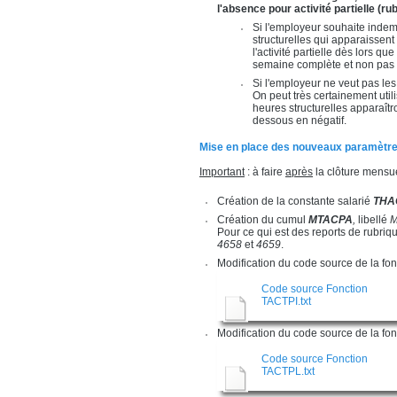
l'absence pour activité partielle (ru
Si l'employeur souhaite indemn
structurelles qui apparaissent
l'activité partielle dès lors q
semaine complète et non pas
Si l'employeur ne veut pas les
On peut très certainement utili
heures structurelles apparaîtro
dessous en négatif.
Mise en place des nouveaux paramètr
Important
: à faire
après
la clôture mensu
Création de la constante salarié
THA
Création du cumul
MTACPA
,
libellé
M
Pour ce qui est des reports de rubriq
4658
et
4659
.
Modification du code source de la fo
Code source Fonction
TACTPI.txt
Modification du code source de la fo
Code source Fonction
TACTPL.txt