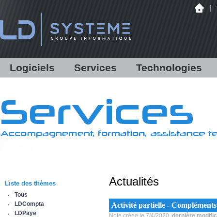
Logiciels
Services
Technologies
LDCompta
Solutions personnalisées
Audit
LDPaye
Formations
Infrastructure
LDNégoce
Support
Matériels
Modules additionnels
Assistance en ligne /
Hébergement
Démonstration
Communications bancaires
Antispam Mailinblack
Lettres d'information
Offre logicielle
Equipe & Partenaires
Actualités
Sauvegarde déportée
Liste des thèmes
IBM Power Systems
Tous
Sécurité informatique
LDCompta
Activité partielle - Compléments
Infogérance
LDPaye
Note créée le 7/4/2020,
dernière modific