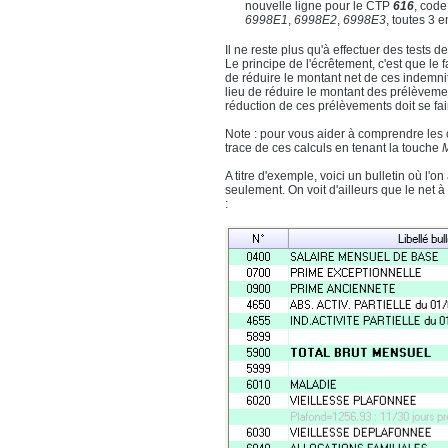
nouvelle ligne pour le CTP
616
, code
6998E1
,
6998E2
,
6998E3
, toutes 3 
Il ne reste plus qu'à effectuer des tests de
Le principe de l'écrêtement, c'est que le 
de réduire le montant net de ces indemni
lieu de réduire le montant des prélèvemen
réduction de ces prélèvements doit se fa
Note : pour vous aider à comprendre les
trace de ces calculs en tenant la touche
A titre d'exemple, voici un bulletin où l'
seulement. On voit d'ailleurs que le net 
: