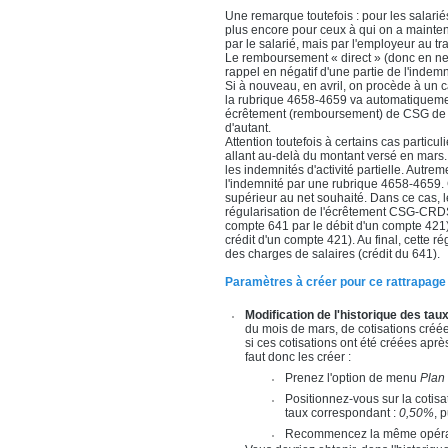
Une remarque toutefois : pour les salari
plus encore pour ceux à qui on a mainten
par le salarié, mais par l'employeur au t
Le remboursement « direct » (donc en net
rappel en négatif d'une partie de l'inde
Si à nouveau, en avril, on procède à un ca
la rubrique 4658-4659 va automatiquement t
écrêtement (remboursement) de CSG de ma
d'autant.
Attention toutefois à certains cas particu
allant au-delà du montant versé en mars.
les indemnités d'activité partielle. Autre
l'indemnité par une rubrique 4658-4659. C'
supérieur au net souhaité. Dans ce cas, le
régularisation de l'écrêtement CSG-CRDS 
compte 641 par le débit d'un compte 421) 
crédit d'un compte 421). Au final, cette 
des charges de salaires (crédit du 641).
Paramètres à créer pour ce rattrapage
Modification de l'historique des tau
du mois de mars, de cotisations créées
si ces cotisations ont été créées aprè
faut donc les créer :
Prenez l'option de menu
Plan
Positionnez-vous sur la cotis
taux correspondant :
0,50%
, 
Recommencez la même opérati