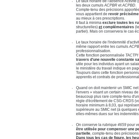
Le taux horaire de l'absence Activité 
les deux cumuls
ACPBR
et
ACPBD
.
Compte-tenu des précisions apportées
vous appartient de
revoir préciséme
au mieux à ces prescriptions.
Il faut à minima
exclure toutes les 
structurelles)
et
complémentaires
(l
partiel). Mais on conservera le cas éc
Le taux horaire de l'indemnité d'activi
même rapport entre les cumuls
ACP
professionnalisation.
Cette fonction personnalisée
TACTPI
travers d'une nouvelle constante sa
utile pour les individus ayant un sa
le ministère du travail indique en pa
Toujours dans cette fonction personn
apprentis et contrats de professionnal
Quand on doit maintenir un SMIC net a
l'envers » visant un certain niveau de
beaucoup plus rare compte-tenu d'une 
règle d'écrêtement de CSG-CRDS (voir p
horaire minimum à 8,03, qui représente
supérieure au SMIC net (à quelques e
elles-mêmes dues sur les indemnités d'
On conserve la rubrique
4659
pour ve
être utilisée pour compenser une per
partielle
, compte-tenu des précisions 
Dans tous les cas de figure, les he