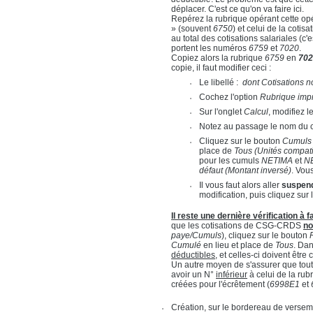
déplacer. C'est ce qu'on va faire ici.
Repérez la rubrique opérant cette op
» (souvent
6750
) et celui de la coti
au total des cotisations salariales (c'
portent les numéros
6759
et
7020
.
Copiez alors la rubrique
6759
en
70
copie, il faut modifier ceci :
Le libellé :
dont Cotisations n
Cochez l'option
Rubrique impri
Sur l'onglet
Calcul
, modifiez l
Notez au passage le nom du cu
Cliquez sur le bouton
Cumuls
place de
Tous (Unités compati
pour les cumuls
NETIMA
et
N
défaut (Montant inversé)
. Vou
Il vous faut alors aller
suspendr
modification, puis cliquez sur 
Il reste une dernière vérification à f
que les cotisations de CSG-CRDS
no
paye/Cumuls
), cliquez sur le bouton
Cumulé
en lieu et place de
Tous
. Dan
déductibles
, et celles-ci doivent êtr
Un autre moyen de s'assurer que tout e
avoir un N°
inférieur
à celui de la rubr
créées pour l'écrêtement (
6998E1
et
Création, sur le bordereau de ver