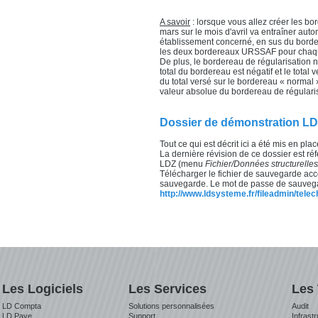
A savoir
: lorsque vous allez créer les bo
mars sur le mois d'avril va entraîner a
établissement concerné, en sus du bordere
les deux bordereaux URSSAF pour chaqu
De plus, le bordereau de régularisatio
total du bordereau est négatif et le total
du total versé sur le bordereau « normal » 
valeur absolue du bordereau de régularis
Dossier de démonstration LD
Tout ce qui est décrit ici a été mis en pl
La dernière révision de ce dossier est r
LDZ (menu
Fichier/Données structurelle
Télécharger le fichier de sauvegarde acce
sauvegarde. Le mot de passe de sauveg
http://www.ldsysteme.fr/fileadmin/te
Les Logiciels
Les Services
Les
LD Compta
Solutions personnalisées
Audit
LD Paye
Support
Infrast