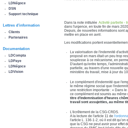
LDNégoce
DSN
Support technique
Dans la note intitulée
Activité partielle -
Lettres d'information
dans l'urgence, en toute fin de mars 2020
Depuis, de nouvelles informations sont ap
Clients
mettre en place en avril.
Partenaires
Les modifications portent essentiellement 
Documentation
La valorisation de l'indemnité d'activi
LDCompta
proposé en mars était un peu trop res
souplesse à ce mécanisme, en permett
LDPaye
D'autant qu'entre temps, l'administrati
LDNégoce
partielle, au travers d'une nouvelle
LDVision
ministère du travail, mise à jour du 10
Le complément d'indemnité que l'emplo
le même régime social que l'indemnité d
une restriction importante : « Dans 
ce complément est soumis au même r
titre d’indemnisation d’heures chômé
travail sont assujetties, au même ti
L'écrêtement de la CSG-CRDS.
A la lecture de l'article 11 de
l'o
rdonna
l'article L. 136-1-2, où il est dit q
que la CSG ne peut avoir pour effet de