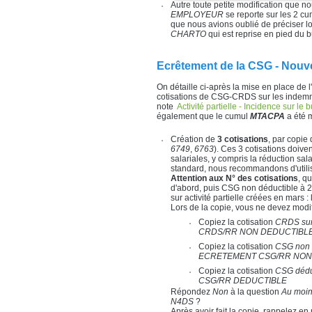
Autre toute petite modification que no
EMPLOYEUR
se reporte sur les 2 c
que nous avions oublié de préciser lo
CHARTO
qui est reprise en pied du b
Ecrêtement de la CSG - Nou
On détaille ci-après la mise en place de 
cotisations de CSG-CRDS sur les indemnité
note
Activité partielle - Incidence sur le 
également que le cumul
MTACPA
a été m
Création de
3 cotisations
, par copie 
6749
,
6763
). Ces 3 cotisations doive
salariales, y compris la réduction sa
standard, nous recommandons d'utili
Attention aux N° des cotisations
, q
d'abord, puis CSG non déductible à 2
sur activité partielle créées en mars 
Lors de la copie, vous ne devez modifi
Copiez la cotisation
CRDS sur 
CRDS/RR NON DEDUCTIBL
Copiez la cotisation
CSG non d
ECRETEMENT CSG/RR NON
Copiez la cotisation
CSG déduct
CSG/RR DEDUCTIBLE
Répondez
Non
à la question
Au moin
N4DS
?
Après avoir fait la copie, rappelez en