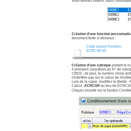
Vous devriez obtenir, dans l'historique
Création d'une fonction personnali
document texte ci-dessous :
Code source Fonction
ECRCSR.txt
Création d'une rubrique
portant le 
4 premiers caractères du N° de rubri
CRDS ; de plus, le numéro choisi doit
n'interfère pas sur le calcul de l'écrête
Lors de la copie, modifiez le libellé :
Calcul :
ECRCSR
au lieu de
ECRCS
Cliquez ensuite sur le bouton
Condit