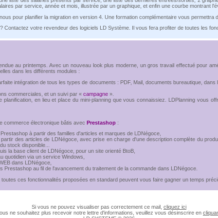
alaires par service, année et mois, illustrée par un graphique, et enfin une courbe montrant l'é
nous pour planifier la migration en version 4. Une formation complémentaire vous permettra de 
 Contactez votre revendeur des logiciels LD Système. Il vous fera profiter de toutes les fonc
endue au printemps. Avec un nouveau look plus moderne, un gros travail effectué pour amé
lles dans les différents modules :
 parfaite intégration de tous les types de documents : PDF, Mail, documents bureautique, dans
ions commerciales, et un suivi par «
campagne
».
 planification, en lieu et place du mini-planning que vous connaissiez. LDPlanning vous offr
s de commerce électronique bâtis avec
Prestashop
:
Prestashop à partir des familles d'articles et marques de LDNégoce,
 partir des articles de LDNégoce, avec prise en charge d'une description complète du produi
du stock disponible...
uis la base client de LDNégoce, pour un site orienté BtoB,
u quotidien via un service Windows,
e WEB dans LDNégoce,
s Prestashop au fil de l'avancement du traitement de la commande dans LDNégoce.
toutes ces fonctionnalités proposées en standard peuvent vous faire gagner un temps précieu
Si vous ne pouvez visualiser pas correctement ce mail,
cliquez ici
ous ne souhaitez plus recevoir notre lettre d'informations, veuillez vous désinscrire en
cliquan