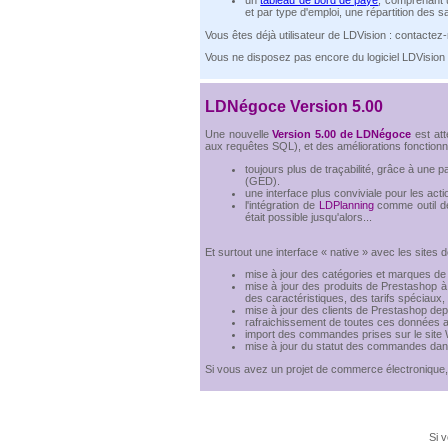
et par type d'emploi, une répartition des s
Vous êtes déjà utilisateur de LDVision : contactez-
Vous ne disposez pas encore du logiciel LDVision ?
LDNégoce Version 5.00
Une nouvelle
Version 5.00 de LDNégoce
est att
aux requêtes SQL), et des améliorations fonctionne
toujours plus de traçabilité, grâce à une
(GED).
une interface plus conviviale pour les act
l'intégration de
LDPlanning
comme outil de
était possible jusqu'alors...
Et surtout une interface « native » avec les site
mise à jour des catégories et marques de 
mise à jour des produits de Prestashop à
des caractéristiques, des tarifs spéciaux, 
mise à jour des clients de Prestashop dep
rafraichissement de toutes ces données a
import des commandes prises sur le sit
mise à jour du statut des commandes dan
Si vous avez un projet de commerce électronique, 
Si v