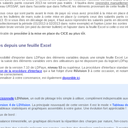
s salariés partis courant 2013 ne seront pas traités : il faudra donc
reprendre manuellement
eau URSSAF, tant dans l'assiette que dans l'effectif, les éléments provenant de cette feuille 
 tous ceux qui sont partis avant le mois de paye où vous avez procédé à la mise en place
s les bulletins de mars suite à cette mise en place (y compris ceux des salariés partis c
013. Et si vous êtes en décalage de paye, il faut aussi reprendre les salariés partis en déc
 sélectionnant la période (01/2013 à 02/2013 dans notre exemple) et l'option
Lister les sortie
ation brute versée (en pied du dernier bulletin) et l'ajouter dans la feuille Excel si celle-ci est 
éférable de
procéder à la mise en place du CICE au plus tôt
.
s depuis une feuille Excel
ssibilité d'importer dans LDPaye des éléments variables depuis une simple feuille Excel. Le 
 la saisie des éléments variables vers des utilisateurs qui ne disposent pas du logiciel LDPay
oser de la version 7.10 de LDPaye,
niveau 53
ou supérieur. La procédure d'interface standa
on de la procédure d'interface
qui a fait l'objet d'une
Révision 3
à cette occasion, et notamm
nne correctement.
sonnaliser à votre convenance, est également
disponible ici
.
cisionnelle
LDVision
, un outil de pilotage très simple à utiliser, complément indispensable
ersion 4 de LDVision
. La principale nouveauté de cette version 4 est le mode «
Tableau d
bleaux statistiques et graphiques assemblés à votre guise. Une évolution fort appréciable !
ux de bord :
alance trimestrielle, un graphique décrivant la répartition des charges par nature, l'en-cours
ne liste des salariés présents par service, une liste des dernières entrées/sorties, 2 graphiqu