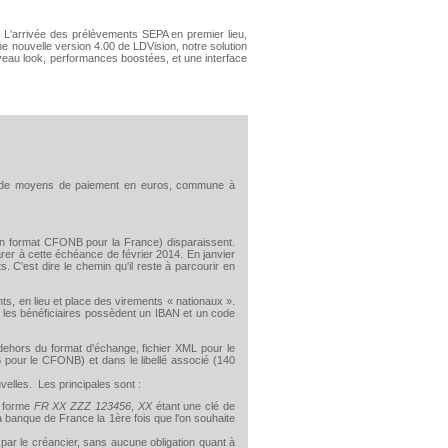
. L'arrivée des prélèvements SEPA en premier lieu,
e nouvelle version 4.00 de LDVision, notre solution
uveau look, performances boostées, et une interface
ue de moyens de paiement en euros, commune à
e en format CFONB pour la France) disparaissent.
arer à cette échéance de février 2014. En janvier
C'est dire le chemin qu'il reste à parcourir en
s, en lieu et place des virements « nationaux ».
s les bénéficiaires possèdent un IBAN et un code
dehors du format d'échange, fichier XML pour le
B pour le CFONB) et dans le libellé associé (140
elles. Les principales sont :
a forme
FR XX ZZZ 123456
,
XX
étant une clé de
a banque de France la 1ère fois que l'on souhaite
par le créancier, sans aucune obligation quant à