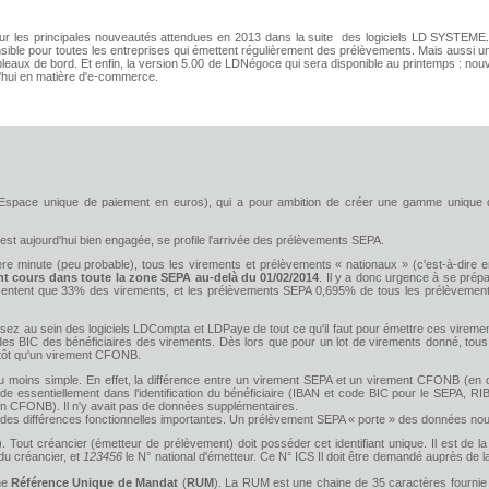
t sur les principales nouveautés attendues en 2013 dans la suite des logiciels LD SYSTEME
ible pour toutes les entreprises qui émettent régulièrement des prélèvements. Mais aussi un
ableaux de bord. Et enfin, la version 5.00 de LDNégoce qui sera disponible au printemps : no
rd'hui en matière d'e-commerce.
 Espace unique de paiement en euros), qui a pour ambition de créer une gamme uniq
st aujourd'hui bien engagée, se profile l'arrivée des prélèvements SEPA.
nière minute (peu probable), tous les virements et prélèvements « nationaux » (c'est-à-dir
nt cours dans toute la zone SEPA au-delà du 01/02/2014
. Il y a donc urgence à se prép
ntent que 33% des virements, et les prélèvements SEPA 0,695% de tous les prélèvements. 
ez au sein des logiciels LDCompta et LDPaye de tout ce qu'il faut pour émettre ces virement
odes BIC des bénéficiaires des virements. Dès lors que pour un lot de virements donné, tou
tôt qu'un virement CFONB.
eu moins simple. En effet, la différence entre un virement SEPA et un virement CFONB (en 
ide essentiellement dans l'identification du bénéficiaire (IBAN et code BIC pour le SEPA, RI
 en CFONB). Il n'y avait pas de données supplémentaires.
à des différences fonctionnelles importantes. Un prélèvement SEPA « porte » des données nouv
). Tout créancier (émetteur de prélèvement) doit posséder cet identifiant unique. Il est de l
du créancier, et
123456
le N° national d'émetteur. Ce N° ICS Il doit être demandé auprès de l
ne
Référence Unique de Mandat
(
RUM
). La RUM est une chaine de 35 caractères fournie 