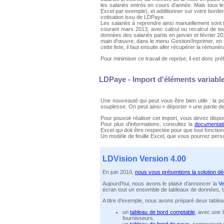
les salariés entrés en cours d'année. Mais tous le
Excel par exemple), et additionner sur votre border
cotisation issu de LDPaye.
Les salariés à reprendre ainsi manuellement sont
courant mars 2013, avec calcul ou recalcul de tou
données des salariés partis en janvier et février 2
main d'œuvre, dans le menu
Gestion/Imprimer
, en
cette liste, il faut ensuite aller récupérer la rémunér
Pour minimiser ce travail de reprise, il est donc pr
LDPaye - Import d'éléments variable
Une nouveauté qui peut vous être bien utile : la po
souplesse. On peut ainsi « déporter » une partie de
Pour pouvoir réaliser cet import, vous devez disp
Pour plus d'informations, consultez la
documentati
Excel qui doit être respectée pour que tout fonctio
Un modèle de feuille Excel, que vous pourrez per
LDVision Version 4.00
En juin 2010,
nous vous présentions la solution dé
Aujourd'hui, nous avons le plaisir d'annoncer la
V
écran tout un ensemble de tableaux de données, ta
A titre d'exemple, nous avons préparé deux tablea
un
tableau de bord comptable
, avec une b
fournisseurs.
un
tableau de bord de paye
, comprenant u