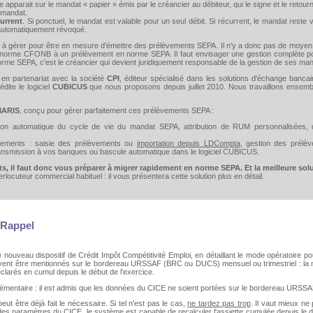
le apparait sur le mandat « papier » émis par le créancier au débiteur, qui le signe et le reto
 mandat.
urrent
. Si ponctuel, le mandat est valable pour un seul débit. Si récurrent, le mandat reste
 automatiquement révoqué.
es à gérer pour être en mesure d'émettre des prélèvements SEPA. Il n'y a donc pas de moye
 norme CFONB à un prélèvement en norme SEPA. Il faut envisager une gestion complète 
orme SEPA, c'est le créancier qui devient juridiquement responsable de la gestion de ses ma
r en partenariat avec la société
CPI
, éditeur spécialisé dans les solutions d'échange banca
édite le logiciel
CUBICUS
que nous proposons depuis juillet 2010. Nous travaillons ensem
IARIS
, conçu pour gérer parfaitement ces prélèvements SEPA :
on automatique du cycle de vie du mandat SEPA, attribution de RUM personnalisées, 
èvements : saisie des prélèvements ou
importation depuis LDCompta
, gestion des prélèv
ansmission à vos banques ou bascule automatique dans le logiciel CUBICUS.
, il faut donc vous préparer à migrer rapidement en norme SEPA. Et la meilleure solut
rlocuteur commercial habituel : il vous présentera cette solution plus en détail.
 Rappel
le nouveau dispositif de Crédit Impôt Compétitivité Emploi, en détaillant le mode opératoire
ivent être mentionnés sur le bordereau URSSAF (BRC ou DUCS) mensuel ou trimestriel : la mass
clarés en cumul depuis le début de l'exercice.
pplémentaire : il est admis que les données du CICE ne soient portées sur le bordereau URSSAF
eut être déjà fait le nécessaire. Si tel n'est pas le cas,
ne tardez pas trop
. Il vaut mieux ne 
es paramètres du CICE, le système est capable de recalculer l'assiette cumulée depuis le dé