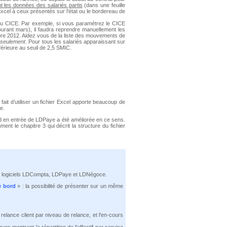
 les données des salariés partis
(dans une feuille
Excel à ceux présentés sur l'état ou le bordereau de
 du CICE. Par exemple, si vous paramétrez le CICE
ourant mars), il faudra reprendre manuellement les
embre 2012. Aidez vous de la liste des mouvements de
s seulement
. Pour tous les salariés apparaissant sur
inférieure au seuil de 2,5 SMIC.
fait d’utiliser un fichier Excel apporte beaucoup de
e.
rd en entrée de LDPaye a été améliorée en ce sens.
ent le chapitre 3 qui décrit la structure du fichier
 aux logiciels LDCompta, LDPaye et LDNégoce.
e bord
» : la possibilité de présenter sur un même
 relance client par niveau de relance, et l'en-cours
es montrant la répartition de l'effectif par service