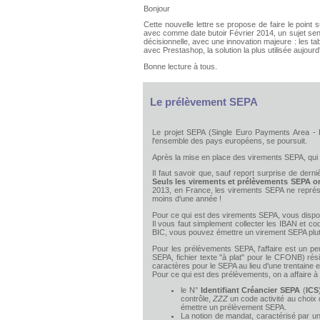
Bonjour
Cette nouvelle lettre se propose de faire le poin
avec comme date butoir Février 2014, un sujet sens
décisionnelle, avec une innovation majeure : les t
avec Prestashop, la solution la plus utilisée aujou
Bonne lecture à tous.
Le prélèvement SEPA
Le projet SEPA (Single Euro Payments Area -
l'ensemble des pays européens, se poursuit.
Après la mise en place des virements SEPA, qui e
Il faut savoir que, sauf report surprise de der
Seuls les virements et prélèvements SEPA o
2013, en France, les virements SEPA ne représe
moins d'une année !
Pour ce qui est des virements SEPA, vous dispos
Il vous faut simplement collecter les IBAN et c
BIC, vous pouvez émettre un virement SEPA plu
Pour les prélèvements SEPA, l'affaire est un p
SEPA, fichier texte "à plat" pour le CFONB) rés
caractères pour le SEPA au lieu d'une trentaine
Pour ce qui est des prélèvements, on a affaire 
le N°
Identifiant Créancier SEPA
(
ICS
contrôle,
ZZZ
un code activité au choix 
émettre un prélèvement SEPA.
La notion de mandat, caractérisé par u