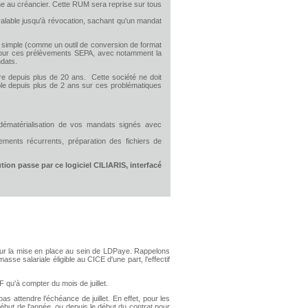
urne au créancier. Cette RUM sera reprise sur tous
 valable jusqu'à révocation, sachant qu'un mandat
n simple (comme un outil de conversion de format
pour ces prélèvements SEPA, avec notamment la
ndats.
ire depuis plus de 20 ans. Cette société ne doit
ble depuis plus de 2 ans sur ces problématiques
dématérialisation de vos mandats signés avec
ements récurrents, préparation des fichiers de
ion passe par ce logiciel CILIARIS, interfacé
 pour la mise en place au sein de LDPaye. Rappelons
e salariale éligible au CICE d'une part, l'effectif
 qu'à compter du mois de juillet.
pas attendre l'échéance de juillet. En effet, pour les
but de l'année, ou depuis le début du contrat pour