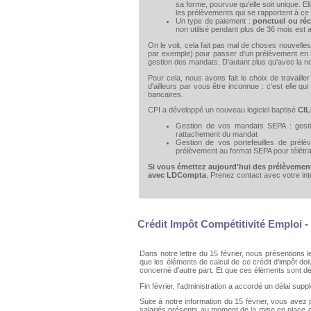
sa forme, pourvue qu'elle soit unique. El
les prélèvements qui se rapportent à ce
Un type de paiement :
ponctuel ou réc
non utilisé pendant plus de 36 mois est
On le voit, cela fait pas mal de choses nouvell
par exemple) pour passer d'un prélèvement en
gestion des mandats. D'autant plus qu'avec la n
Pour cela, nous avons fait le choix de travaille
d'ailleurs par vous être inconnue : c'est elle qui 
bancaires.
CPI a développé un nouveau logiciel baptisé
CIL
Gestion de vos mandats SEPA : gesti
rattachement du mandat
Gestion de vos portefeuilles de prél
prélèvement au format SEPA pour télétr
Si vous émettez aujourd'hui des prélèvements
avec LDCompta
. Prenez contact avec votre inte
Crédit Impôt Compétitivité Emploi -
Dans notre lettre du 15 février, nous présentions 
que les éléments de calcul de ce crédit d'impôt do
concerné d'autre part. Et que ces éléments sont dé
Fin février, l'administration a accordé un délai su
Suite à notre information du 15 février, vous avez p
salariés présents au moment de la mise en place d