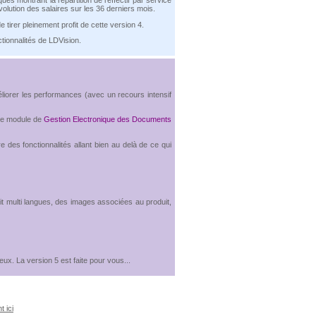
volution des salaires sur les 36 derniers mois.
tirer pleinement profit de cette version 4.
tionnalités de LDVision.
liorer les performances (avec un recours intensif
 le module de
Gestion Electronique des Documents
e des fonctionnalités allant bien au delà de ce qui
t multi langues, des images associées au produit,
x. La version 5 est faite pour vous...
t ici