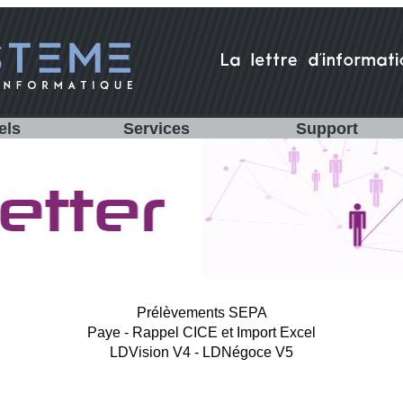
els
Services
Support
Prélèvements SEPA
Paye - Rappel CICE et Import Excel
LDVis
ion V4 - LDNégoce V5